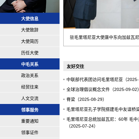
大使信息
大使致辞
参谋长
驻毛里塔尼亚大使唐中东向加兹瓦
大使简历
历任大使
中毛关系
友好交往
政治关系
中联部代表团访问毛里塔尼亚（2025-1
经贸往来
全球治理倡议概念文件（2025-09-02
人文交流
脊梁（2025-08-29）
毛里塔尼亚孔子学院搭建毛中友谊桥梁（2
领事服务
毛里塔尼亚总统加兹瓦尼：60年 毛
重要通知
（2025-07-24）
领事证件