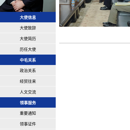
大使信息
大使致辞
驻毛里塔尼亚大使唐中东向加兹瓦
大使简历
历任大使
中毛关系
政治关系
经贸往来
人文交流
领事服务
重要通知
领事证件