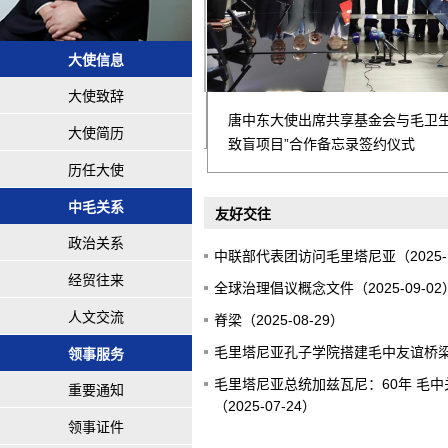
大使信息
大使致辞
中东向加兹瓦尼总统递交国书
唐中东大使出席共享基金会与毛卫生
大使简历
致盲项目”合作备忘录签约仪式
历任大使
中毛关系
友好交往
政治关系
中联部代表团访问毛里塔尼亚（2025-1
经贸往来
全球治理倡议概念文件（2025-09-02
人文交流
脊梁（2025-08-29）
毛里塔尼亚孔子学院搭建毛中友谊桥梁（2
领事服务
毛里塔尼亚总统加兹瓦尼：60年 毛
重要通知
（2025-07-24）
领事证件