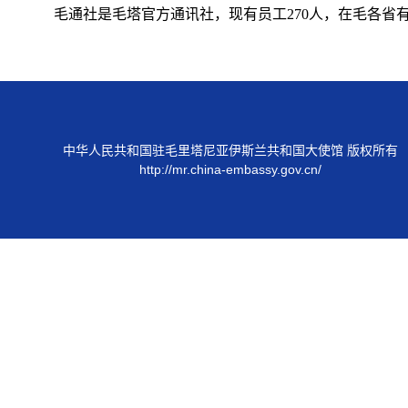
毛通社是毛塔官方通讯社，现有员工
270
人，在毛各省
中华人民共和国驻毛里塔尼亚伊斯兰共和国大使馆 版权所有
http://mr.china-embassy.gov.cn/