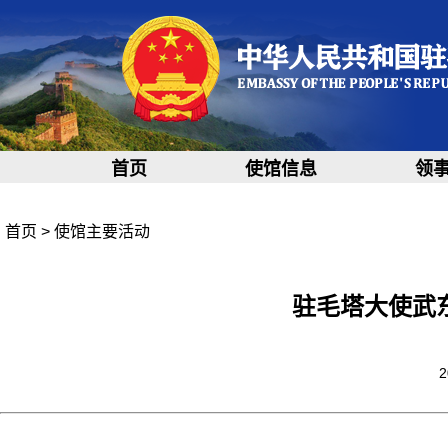
首页
使馆信息
领
首页
>
使馆主要活动
驻毛塔大使武
2