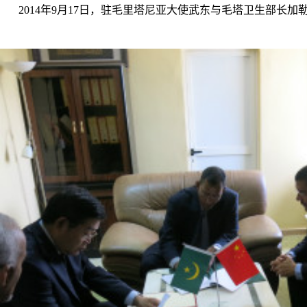
2014
年
9
月
17
日，驻毛里塔尼亚大使武东与毛塔卫生部长加勒