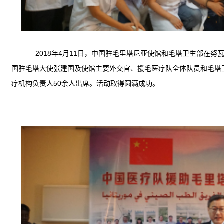
2018年4月11日，中国驻毛
里塔尼亚
使馆和毛塔卫生部在
努
国驻毛塔大使张建国
及使馆主要外交官、
援毛医疗队全体队员
和
毛塔
疗机构负责人
50余人
出席。
活动取得圆满成功。