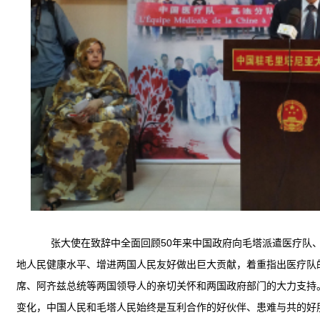
张大使
在
致辞
中全面回顾
50年来
中国政府向毛塔派遣医疗队
地
人民健康水平
、
增进两国人民
友好做出巨大
贡献
，着重指出医疗队
席、阿齐兹总统等
两国领导人的
亲切
关怀和两国政府部门的大力支持
变化，中国人民和毛塔人民始终是互利合作的好伙伴、患难与共的好