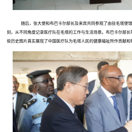
随后，张大使和布巴卡尔部长及来宾共同参观了由
驻毛塔
使
刻，从不同角度记录医疗队
在毛塔
的工作与生活场景
。布巴卡尔部长
些历史图片
真
实
展现了中国医疗队为毛塔人民
的
健康福祉所作贡献和