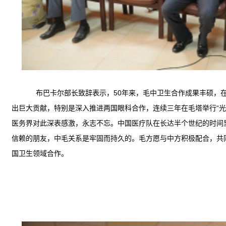
布巴卡尔
部长
致辞表示，
50年来，毛中卫生合作
成果丰硕，
出巨大贡献
，
特别是
深入推进两国
眼科合作
，连续三年在毛塔举行“光
医务界对此
深表感激
，永志不忘
。
中国医疗队在长达半个世纪的时间
信赖的朋友，中毛关系是牢固而持久的。毛方愿与中方积极配合，共
国卫生领域合作。