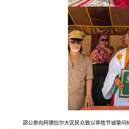
邵公参向阿德拉尔大区民众致以宰牲节诚挚问候