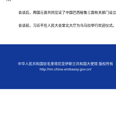
会谈后，两国元首共同见证了中国巴西秘鲁三国有关部门设立“
会谈前，习近平在人民大会堂北大厅为乌马拉举行欢迎仪式。
中华人民共和国驻毛里塔尼亚伊斯兰共和国大使馆 版权所有
http://mr.china-embassy.gov.cn/