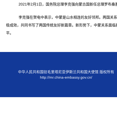
2021年2月1日，国务院总理李克强向蒙古国新任总理罗布桑
李克强在贺电中表示，中蒙是山水相连的友好邻邦。两国关系保
极成效，共同书写了两国传统友好新篇章。新形势下，中蒙关系面临
平。
中华人民共和国驻毛里塔尼亚伊斯兰共和国大使馆 版权所有
http://mr.china-embassy.gov.cn/