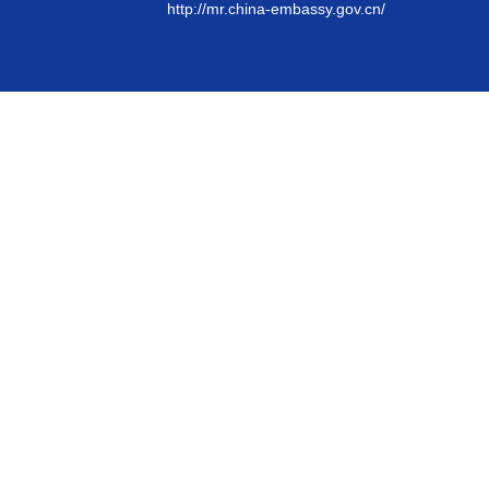
http://mr.china-embassy.gov.cn/