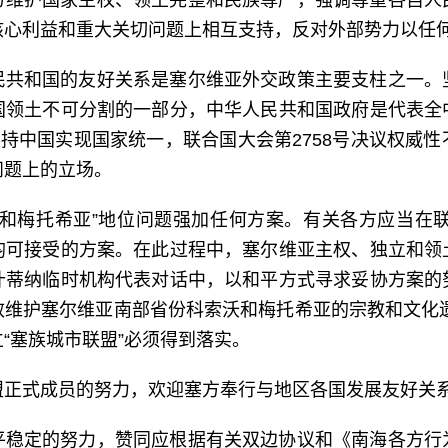
方维护国家主权、领土完整和民族尊严，强调尊重各自人
核心利益和重大关切问题上相互支持，反对外部势力以任
民共和国的友好关系是塞尔维亚外交政策主要支柱之一。
国领土不可分割的一部分，中华人民共和国政府是代表全
支持中国实现国家统一，联合国大会第2758号决议权威
问题上的立场。
和梅托希亚”地位问题强加任何方案。有关各方应当在联
均可接受的方案。在此过程中，塞尔维亚主权、独立和领
什蒂纳临时机构代表对话中，以和平方式寻求妥协方案的
维护塞尔维亚南部省份科索沃和梅托希亚的宗教和文化遗
“塞族城市联盟”必须得到落实。
盟正式成员的努力，欢迎塞方奉行与地区各国发展友好关
平稳定的努力，赞同应根据有关双边协议和《南海各方行