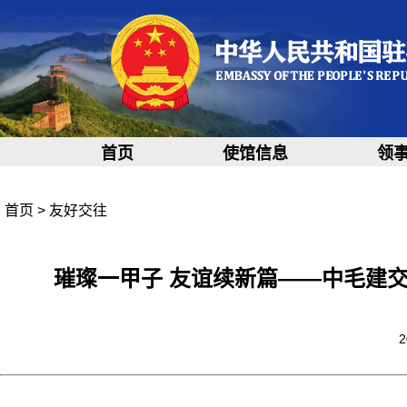
首页
使馆信息
领
首页
>
友好交往
璀璨一甲子 友谊续新篇——中毛建
2