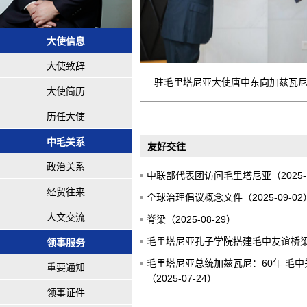
大使信息
大使致辞
参谋长
驻毛里塔尼亚大使唐中东向加兹瓦
大使简历
历任大使
中毛关系
友好交往
政治关系
中联部代表团访问毛里塔尼亚（2025-1
经贸往来
全球治理倡议概念文件（2025-09-02
人文交流
脊梁（2025-08-29）
毛里塔尼亚孔子学院搭建毛中友谊桥梁（2
领事服务
毛里塔尼亚总统加兹瓦尼：60年 毛
重要通知
（2025-07-24）
领事证件