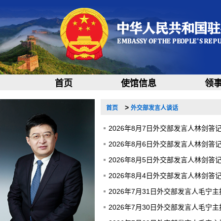
首页
使馆信息
领
>
首页
外交部发言人谈话
2026年8月7日外交部发言人林剑答记者
2026年8月6日外交部发言人林剑答记者
2026年8月5日外交部发言人林剑答记者
2026年8月4日外交部发言人林剑答记者
2026年7月31日外交部发言人毛宁主持
2026年7月30日外交部发言人毛宁主持