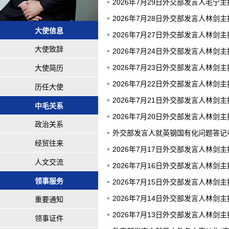
2026年7月29日外交部发言人毛宁主持
2026年7月28日外交部发言人林剑主持
大使信息
2026年7月27日外交部发言人林剑主持
大使致辞
2026年7月24日外交部发言人林剑主持
2026年7月23日外交部发言人林剑主持
大使简历
2026年7月22日外交部发言人林剑主持
历任大使
2026年7月21日外交部发言人林剑主持
中毛关系
2026年7月20日外交部发言人林剑主持
政治关系
外交部发言人就英钢国有化问题答记者问（
经贸往来
2026年7月17日外交部发言人林剑主持
人文交流
2026年7月16日外交部发言人林剑主持
领事服务
2026年7月15日外交部发言人林剑主持
2026年7月14日外交部发言人林剑主持
重要通知
2026年7月13日外交部发言人林剑主持
领事证件