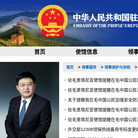
首页
使馆信息
领
>
>
首页
领事服务
领事保护与协助
驻毛里塔尼亚使馆提醒在毛中国公民防范诈
驻毛里塔尼亚使馆提醒在毛中国公民注意安
关于提醒我在毛中国公民加强安全防范、
驻毛里塔尼亚使馆提醒在毛中国公民注意
驻毛里塔尼亚使馆提醒在毛中国公民注意
外交部12308领保热线备用号码变更的通