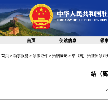
首页
使馆信息
领
首页
>
领事服务
>
领事证件
>
婚姻登记
>
结（离）婚证补领须
结（离
2